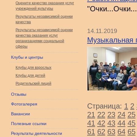
Оцените качество оказания услуг
"Очки...Очки...
учреждений культуры
Результаты независимой оценки
качества
14.11.2019
Результаты независимой оценки
качества оказания услуг
Музыкальная 
организациями социальной
сферы
Клубы и центры
Клубы для взрослых
Клубы для детей
Родительский лицей
Отзывы
Фотогалерея
Страница:
1
2
21
22
23
24
25
Вакансии
41
42
43
44
45
Полезные ссылки
61
62
63
64
65
Результаты деятельности