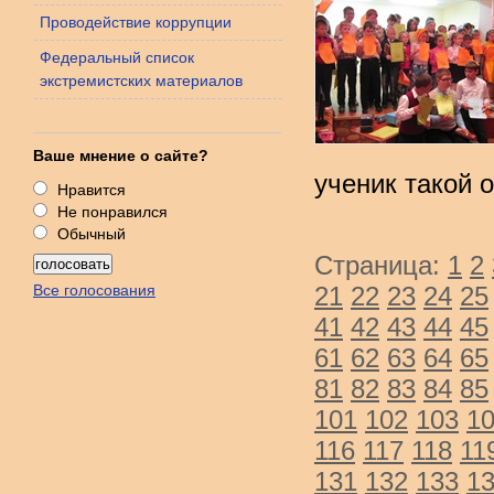
Проводействие коррупции
Федеральный список
экстремистских материалов
Ваше мнение о сайте?
ученик такой 
Нравится
Не понравился
Обычный
Страница:
1
2
Все голосования
21
22
23
24
25
41
42
43
44
45
61
62
63
64
65
81
82
83
84
85
101
102
103
1
116
117
118
11
131
132
133
1