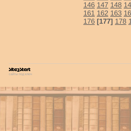
146
147
148
1
161
162
163
1
176
[177]
178
сайты под ключ