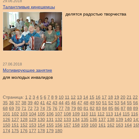
29.06.2018
Талантливые кинешемцы
делятся радостью творчества
27.06.2018
Мотивирующее занятие
для молодых инвалидов
Страница:
1
2
3
4
5
6
7
8
9
10
11
12
13
14
15
16
17
18
19
20
21
22
35
36
37
38
39
40
41
42
43
44
45
46
47
48
49
50
51
52
53
54
55
56
68
69
70
71
72
73
74
75
76
77
78
79
80
81
82
83
84
85
86
87
88
89
101
102
103
104
105
106
107
108
109
110
111
112
113
114
115
116
126
127
128
129
130
131
132
133
134
135
136
137
138
139
140
14
150
151
152
153
154
155
156
157
158
159
160
161
162
163
164
16
174
175
176
177
178
179
180