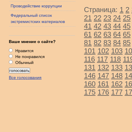
Проводействие коррупции
Страница:
1
2
Федеральный список
21
22
23
24
25
экстремистских материалов
41
42
43
44
45
61
62
63
64
65
81
82
83
84
85
Ваше мнение о сайте?
101
102
103
1
Нравится
Не понравился
116
117
118
11
Обычный
131
132
133
1
146
147
148
1
Все голосования
160
161
162
1
175
176
177
1