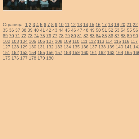
Страница:
1
2
3
4
5
6
7
8
9
10
11
12
13
14
15
16
17
18
19
20
21
22
35
36
37
38
39
40
41
42
43
44
45
46
47
48
49
50
51
52
53
54
55
56
69
70
71
72
73
74
75
76
77
78
79
80
81
82
83
84
85
86
87
88
89
90
102
103
104
105
106
107
108
109
110
111
112
113
114
115
116
117
127
128
129
130
131
132
133
134
135
136
137
138
139
140
141
14
151
152
153
154
155
156
157
158
159
160
161
162
163
164
165
16
175
176
177
178
179
180