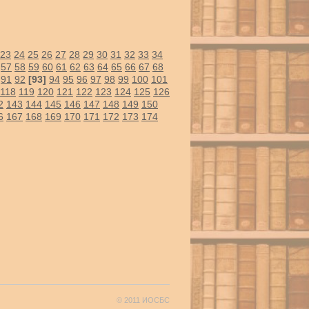
23
24
25
26
27
28
29
30
31
32
33
34
57
58
59
60
61
62
63
64
65
66
67
68
91
92
[93]
94
95
96
97
98
99
100
101
118
119
120
121
122
123
124
125
126
2
143
144
145
146
147
148
149
150
6
167
168
169
170
171
172
173
174
© 2011 ИОСБС