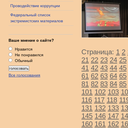
Проводействие коррупции
Федеральный список
экстремистских материалов
Ваше мнение о сайте?
Нравится
Страница:
1
2
Не понравился
21
22
23
24
25
Обычный
41
42
43
44
45
61
62
63
64
65
Все голосования
81
82
83
84
85
101
102
103
1
116
117
118
11
131
132
133
1
145
146
147
1
160
161
162
1