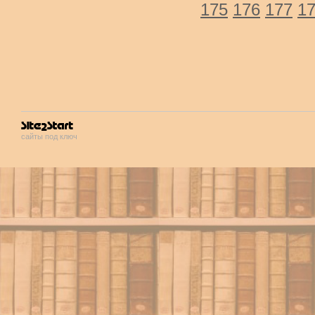
175
176
177
1
сайты под ключ