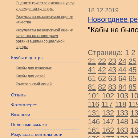
Оцените качество оказания услуг
учреждений культуры
18.12.2019
Результаты независимой оценки
Новогоднее р
качества
"Кабы не был
Результаты независимой оценки
качества оказания услуг
организациями социальной
сферы
Страница:
1
2
Клубы и центры
21
22
23
24
25
41
42
43
44
45
Клубы для взрослых
Клубы для детей
61
62
63
64
65
Родительский лицей
81
82
83
84
85
101
102
103
1
Отзывы
116
117
118
11
Фотогалерея
131
132
133
1
Вакансии
146
147
148
1
Полезные ссылки
161
162
163
1
Результаты деятельности