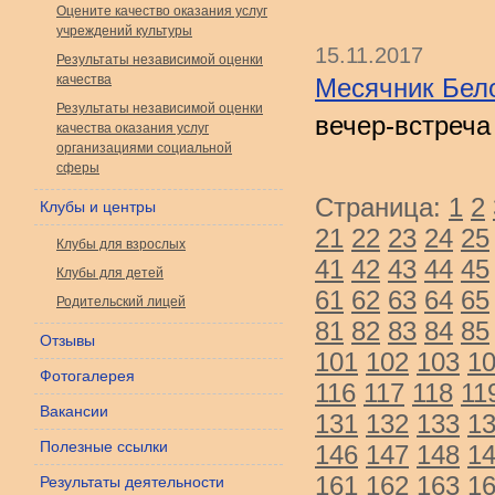
Оцените качество оказания услуг
учреждений культуры
15.11.2017
Результаты независимой оценки
качества
Месячник Бело
Результаты независимой оценки
вечер-встреча
качества оказания услуг
организациями социальной
сферы
Страница:
1
2
Клубы и центры
21
22
23
24
25
Клубы для взрослых
41
42
43
44
45
Клубы для детей
61
62
63
64
65
Родительский лицей
81
82
83
84
85
Отзывы
101
102
103
1
Фотогалерея
116
117
118
11
Вакансии
131
132
133
1
Полезные ссылки
146
147
148
1
161
162
163
1
Результаты деятельности