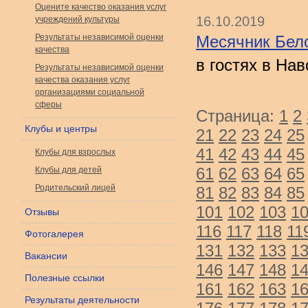
Оцените качество оказания услуг
16.10.2019
учреждений культуры
Результаты независимой оценки
Месячник Бело
качества
в гостях в На
Результаты независимой оценки
качества оказания услуг
организациями социальной
сферы
Страница:
1
2
Клубы и центры
21
22
23
24
25
41
42
43
44
45
Клубы для взрослых
61
62
63
64
65
Клубы для детей
Родительский лицей
81
82
83
84
85
101
102
103
1
Отзывы
116
117
118
11
Фотогалерея
131
132
133
1
Вакансии
146
147
148
1
Полезные ссылки
161
162
163
1
Результаты деятельности